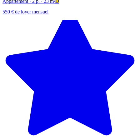
Appartement
· 2 p.
· 23 m²
D
550 € de loyer mensuel