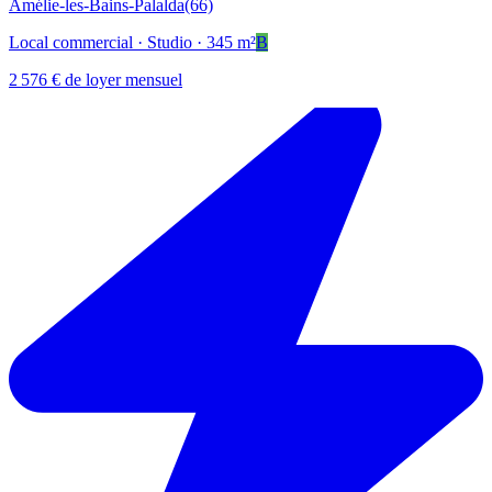
Amélie-les-Bains-Palalda
(66)
Local commercial
· Studio
· 345 m²
B
2 576 € de loyer mensuel