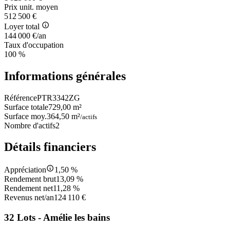
Prix unit. moyen
512 500 €
Loyer total
144 000 €/an
Taux d'occupation
100 %
Informations générales
Référence
PTR3342ZG
Surface totale
729,00 m²
Surface moy.
364,50 m²
/actifs
Nombre d'actifs
2
Détails financiers
Appréciation
1,50 %
Rendement brut
13,09 %
Rendement net
11,28 %
Revenus net/an
124 110 €
32 Lots - Amélie les bains