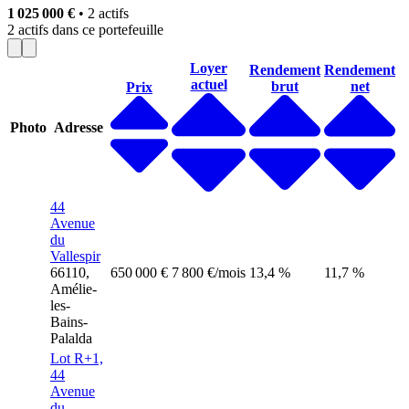
1 025 000 €
• 2 actifs
2
actifs
dans ce portefeuille
Loyer
Rendement
Rendement
actuel
brut
net
Prix
Photo
Adresse
44
Avenue
du
Vallespir
66110,
650 000 €
7 800 €/mois
13,4 %
11,7 %
Amélie-
les-
Bains-
Palalda
Lot R+1,
44
Avenue
du