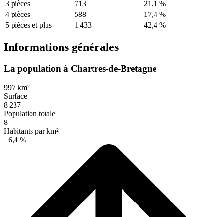
3 pièces
713
21,1 %
4 pièces
588
17,4 %
5 pièces et plus
1 433
42,4 %
Informations générales
La population à Chartres-de-Bretagne
997 km²
Surface
8 237
Population totale
8
Habitants par km²
+6,4 %