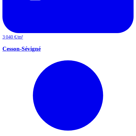
3 040 €/m²
Cesson-Sévigné