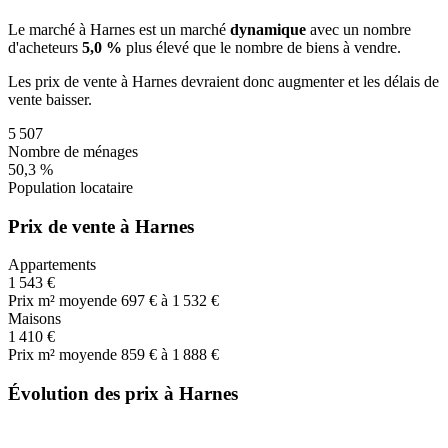
Le marché
à Harnes
est un marché
dynamique
avec un nombre
d'acheteurs
5,0 %
plus
élevé que le nombre de biens à vendre.
Les prix de vente
à Harnes
devraient donc
augmenter
et les délais de
vente
baisser
.
5 507
Nombre de ménages
50,3 %
Population locataire
Prix de vente à Harnes
Appartements
1 543 €
Prix m² moyen
de 697 € à 1 532 €
Maisons
1 410 €
Prix m² moyen
de 859 € à 1 888 €
Évolution des prix à Harnes