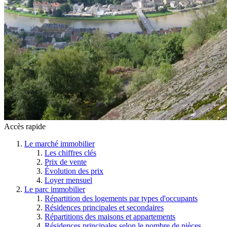
Accès rapide
Le marché immobilier
Les chiffres clés
Prix de vente
Évolution des prix
Loyer mensuel
Le parc immobilier
Répartition des logements par types d'occupants
Résidences principales et secondaires
Répartitions des maisons et appartements
Résidences principales selon le nombre de pièces