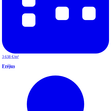
3 638 €/m²
Fréjus