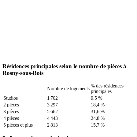
Résidences principales selon le nombre de pièces à
Rosny-sous-Bois
% des résidences
Nombre de logements
principales
Studios
1 702
9,5 %
2 pièces
3 297
18,4 %
3 pièces
5 662
31,6 %
4 pièces
4 443
24,8 %
5 pièces et plus
2 813
15,7 %