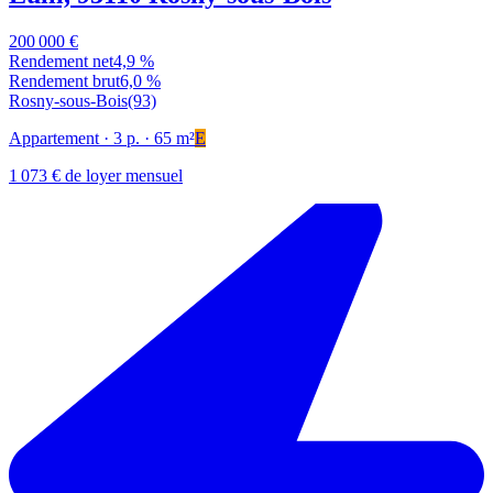
200 000 €
Rendement net
4,9 %
Rendement brut
6,0 %
Rosny-sous-Bois
(93)
Appartement
· 3 p.
· 65 m²
E
1 073 € de loyer mensuel