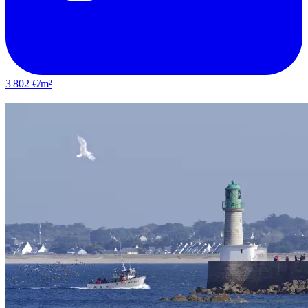
3 802 €/m²
Rezé