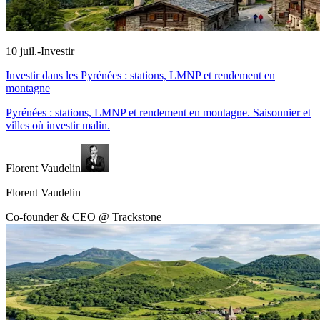
10 juil.
-
Investir
Investir dans les Pyrénées : stations, LMNP et rendement en
montagne
Pyrénées : stations, LMNP et rendement en montagne. Saisonnier et
villes où investir malin.
Florent Vaudelin
Florent Vaudelin
Co-founder & CEO @ Trackstone