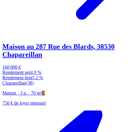
Maison au 287 Rue des Blards, 38530
Chapareillan
160 000 €
Rendement net
4,9 %
Rendement brut
5,2 %
Chapareillan
(38)
Maison
· 3 p.
· 70 m²
E
750 € de loyer mensuel