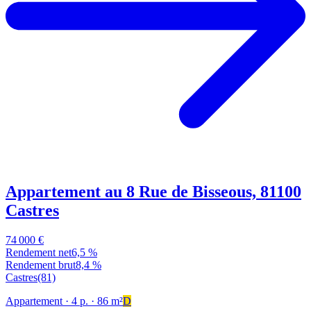
Appartement au 8 Rue de Bisseous, 81100
Castres
74 000 €
Rendement net
6,5 %
Rendement brut
8,4 %
Castres
(81)
Appartement
· 4 p.
· 86 m²
D