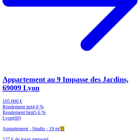
Appartement au 9 Impasse des Jardins,
69009 Lyon
105 000 €
Rendement net
4,0 %
Rendement brut
5,6 %
Lyon
(69)
Appartement
· Studio
· 19 m²
D
527 € de loyer mensuel