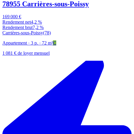
78955 Carrières-sous-Poissy
169 000 €
Rendement net
4,2 %
Rendement brut
7,2 %
Carrières-sous-Poissy
(78)
Appartement
· 3 p.
· 72 m²
C
1 081 € de loyer mensuel