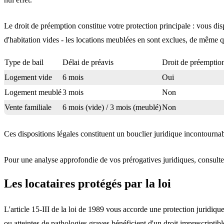
Le droit de préemption
constitue votre protection principale : vous d
d'habitation vides - les
locations meublées en sont exclues
, de même q
Type de bail
Délai de préavis
Droit de préemptio
Logement vide
6 mois
Oui
Logement meublé
3 mois
Non
Vente familiale
6 mois (vide) / 3 mois (meublé)
Non
Ces dispositions légales constituent un bouclier juridique incontourna
Pour une analyse approfondie de vos prérogatives juridiques, consult
Les locataires protégés par la loi
L'article 15-III de la loi de 1989
vous accorde une protection juridique
ou atteintes de pathologies graves bénéficient d'un droit imprescriptib