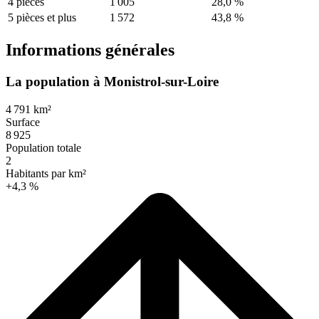
4 pièces
1 005
28,0 %
5 pièces et plus
1 572
43,8 %
Informations générales
La population à Monistrol-sur-Loire
4 791 km²
Surface
8 925
Population totale
2
Habitants par km²
+4,3 %