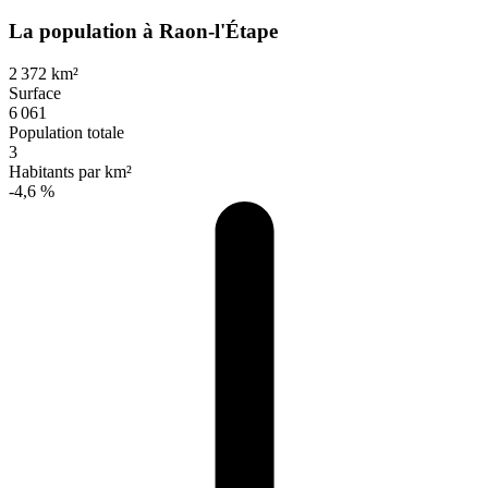
La population à Raon-l'Étape
2 372 km²
Surface
6 061
Population totale
3
Habitants par km²
-4,6 %