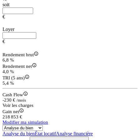
soit
€
Loyer
€
Rendement brut
6,8 %
Rendement net
4,0 %
TRI (5 ans)
5,4 %
Cash Flow
-230 €
/mois
Voir les charges
Gain net
218 853 €
Modifier ma simulation
Analyse du bien
État locatif
Analyse financière