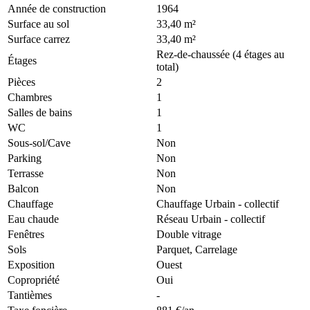
Année de construction
1964
Surface au sol
33,40 m²
Surface carrez
33,40 m²
Rez-de-chaussée (4 étages au
Étages
total)
Pièces
2
Chambres
1
Salles de bains
1
WC
1
Sous-sol/Cave
Non
Parking
Non
Terrasse
Non
Balcon
Non
Chauffage
Chauffage Urbain
- collectif
Eau chaude
Réseau Urbain
- collectif
Fenêtres
Double vitrage
Sols
Parquet, Carrelage
Exposition
Ouest
Copropriété
Oui
Tantièmes
-