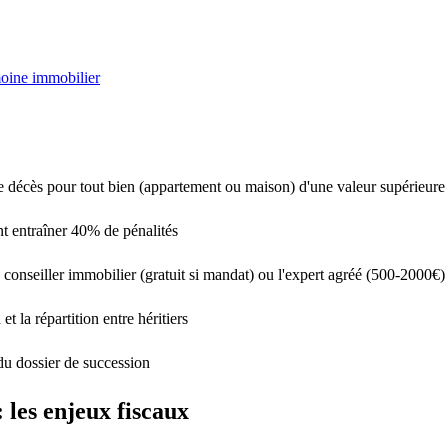
moine immobilier
e décès pour tout bien (
appartement
ou maison) d'une valeur supérieure
nt
entraîner
40% de pénalités
e
conseiller immobilier
(gratuit si mandat) ou l'
expert agréé
(500-2000€)
 et la
répartition
entre héritiers
 du
dossier de succession
 les enjeux fiscaux