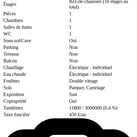
Rez-de-chaussée (10 étages au
Étages
total)
Pièces
1
Chambres
1
Salles de bains
1
WC
1
Sous-sol/Cave
Oui
Parking
Non
Terrasse
Non
Balcon
Non
Chauffage
Électrique
- individuel
Eau chaude
Électrique
- individuel
Fenêtres
Double vitrage
Sols
Parquet, Carrelage
Exposition
Sud
Copropriété
Oui
Tantièmes
11800 / 3000000 (0,4 %)
Taxe foncière
450 €/an