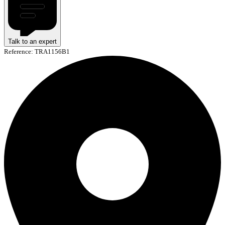
Talk to an expert
Reference: TRA1156B1