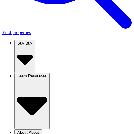
Find properties
Buy
Buy
Learn
Resources
About
About