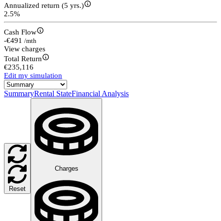
Annualized return (5 yrs.)
2.5%
Cash Flow
-€491
/mth
View charges
Total Return
€235,116
Edit my simulation
Summary
Rental State
Financial Analysis
Charges
Reset