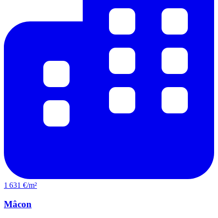
1 631 €/m²
Mâcon