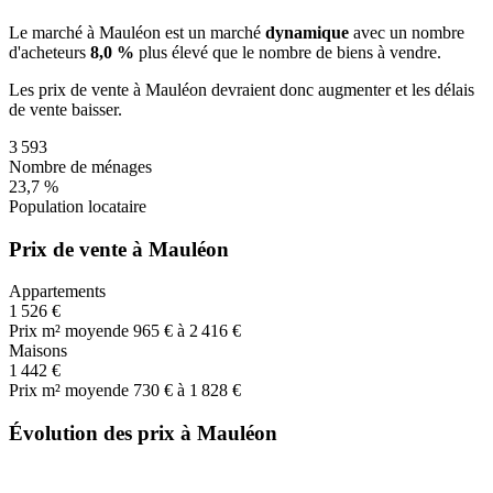
Le marché
à Mauléon
est un marché
dynamique
avec un nombre
d'acheteurs
8,0 %
plus
élevé que le nombre de biens à vendre.
Les prix de vente
à Mauléon
devraient donc
augmenter
et les délais
de vente
baisser
.
3 593
Nombre de ménages
23,7 %
Population locataire
Prix de vente à Mauléon
Appartements
1 526 €
Prix m² moyen
de 965 € à 2 416 €
Maisons
1 442 €
Prix m² moyen
de 730 € à 1 828 €
Évolution des prix à Mauléon