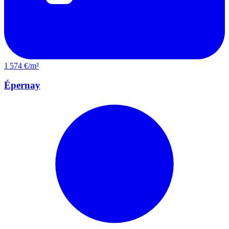
1 574 €/m²
Épernay