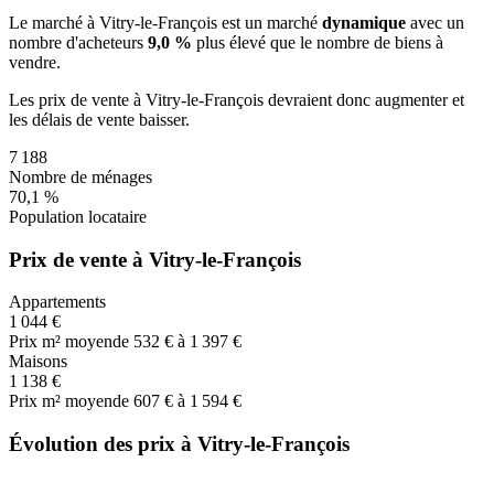
Le marché
à Vitry-le-François
est un marché
dynamique
avec un
nombre d'acheteurs
9,0 %
plus
élevé que le nombre de biens à
vendre.
Les prix de vente
à Vitry-le-François
devraient donc
augmenter
et
les délais de vente
baisser
.
7 188
Nombre de ménages
70,1 %
Population locataire
Prix de vente à Vitry-le-François
Appartements
1 044 €
Prix m² moyen
de 532 € à 1 397 €
Maisons
1 138 €
Prix m² moyen
de 607 € à 1 594 €
Évolution des prix à Vitry-le-François