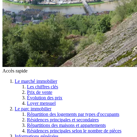
Accès rapide
Le marché immobilier
Les chiffres clés
Prix de vente
Évolution des prix
Loyer mensuel
Le parc immobilier
Répartition des logements par types d'occupants
Résidences principales et secondaires
Répartitions des maisons et appartements
Résidences principales selon le nombre de pièces
Informations générales