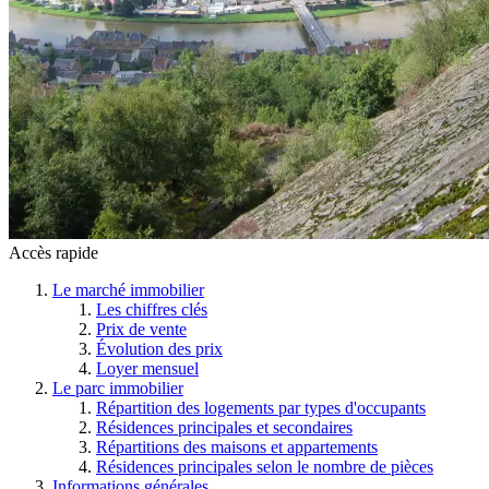
Accès rapide
Le marché immobilier
Les chiffres clés
Prix de vente
Évolution des prix
Loyer mensuel
Le parc immobilier
Répartition des logements par types d'occupants
Résidences principales et secondaires
Répartitions des maisons et appartements
Résidences principales selon le nombre de pièces
Informations générales