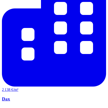
2 138 €/m²
Dax