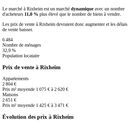
Le marché
à Rixheim
est un marché
dynamique
avec un nombre
d'acheteurs
11,0 %
plus
élevé que le nombre de biens à vendre.
Les prix de vente
à Rixheim
devraient donc
augmenter
et les délais
de vente
baisser
.
6 484
Nombre de ménages
32,9 %
Population locataire
Prix de vente à Rixheim
Appartements
2 804 €
Prix m² moyen
de 1 075 € à 2 620 €
Maisons
2 651 €
Prix m² moyen
de 1 425 € à 3 471 €
Évolution des prix à Rixheim