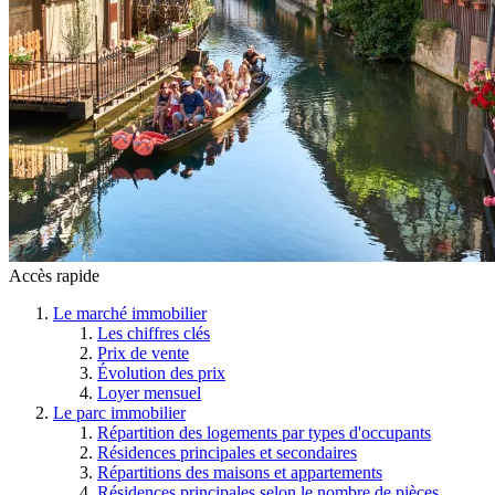
Accès rapide
Le marché immobilier
Les chiffres clés
Prix de vente
Évolution des prix
Loyer mensuel
Le parc immobilier
Répartition des logements par types d'occupants
Résidences principales et secondaires
Répartitions des maisons et appartements
Résidences principales selon le nombre de pièces