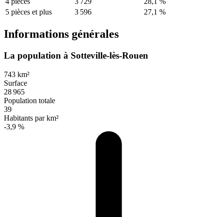
4 pièces
3 729
28,1 %
5 pièces et plus
3 596
27,1 %
Informations générales
La population à Sotteville-lès-Rouen
743 km²
Surface
28 965
Population totale
39
Habitants par km²
-3,9 %