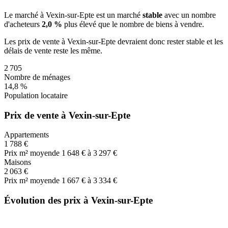
Le marché
à Vexin-sur-Epte
est un marché
stable
avec un nombre
d'acheteurs
2,0 %
plus
élevé que le nombre de biens à vendre.
Les prix de vente
à Vexin-sur-Epte
devraient donc
rester stable
et les
délais de vente
reste les même
.
2 705
Nombre de ménages
14,8 %
Population locataire
Prix de vente à Vexin-sur-Epte
Appartements
1 788 €
Prix m² moyen
de 1 648 € à 3 297 €
Maisons
2 063 €
Prix m² moyen
de 1 667 € à 3 334 €
Évolution des prix à Vexin-sur-Epte