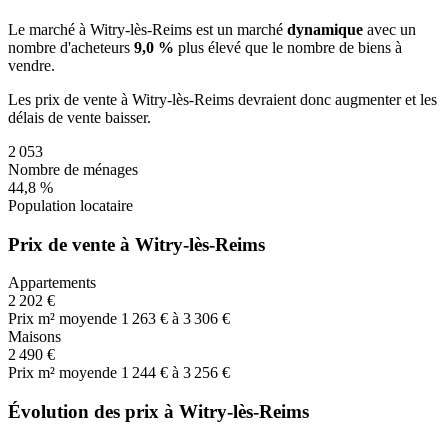
Le marché
à Witry-lès-Reims
est un marché
dynamique
avec un
nombre d'acheteurs
9,0 %
plus
élevé que le nombre de biens à
vendre.
Les prix de vente
à Witry-lès-Reims
devraient donc
augmenter
et les
délais de vente
baisser
.
2 053
Nombre de ménages
44,8 %
Population locataire
Prix de vente à Witry-lès-Reims
Appartements
2 202 €
Prix m² moyen
de 1 263 € à 3 306 €
Maisons
2 490 €
Prix m² moyen
de 1 244 € à 3 256 €
Évolution des prix à Witry-lès-Reims