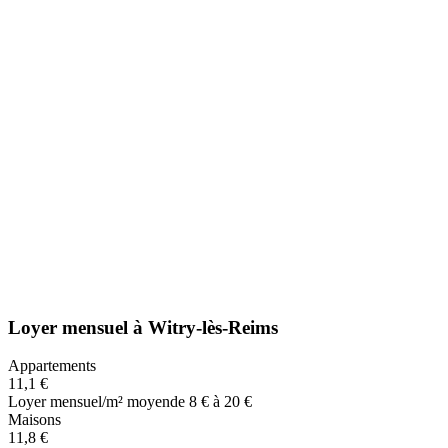
Loyer mensuel
à
Witry-lès-Reims
Appartements
11,1 €
Loyer mensuel/m² moyen
de 8 € à 20 €
Maisons
11,8 €