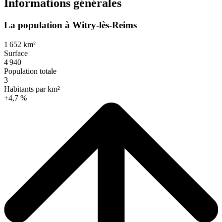
Informations générales
La population à Witry-lès-Reims
1 652 km²
Surface
4 940
Population totale
3
Habitants par km²
+4,7 %