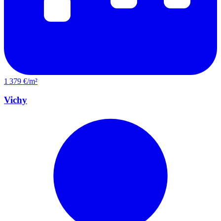
1 379 €/m²
Vichy