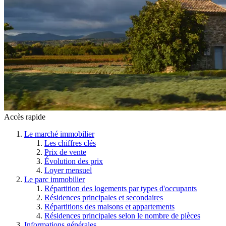
Accès rapide
Le marché immobilier
Les chiffres clés
Prix de vente
Évolution des prix
Loyer mensuel
Le parc immobilier
Répartition des logements par types d'occupants
Résidences principales et secondaires
Répartitions des maisons et appartements
Résidences principales selon le nombre de pièces
Informations générales