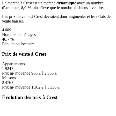
Le marché
à Crest
est un marché
dynamique
avec un nombre
d'acheteurs
8,0 %
plus
élevé que le nombre de biens à vendre.
Les prix de vente
à Crest
devraient donc
augmenter
et les délais de
vente
baisser
.
4 609
Nombre de ménages
46,7 %
Population locataire
Prix de vente à Crest
Appartements
1 924 €
Prix m² moyen
de 966 € à 2 366 €
Maisons
2 476 €
Prix m² moyen
de 1 362 € à 3 336 €
Évolution des prix à Crest