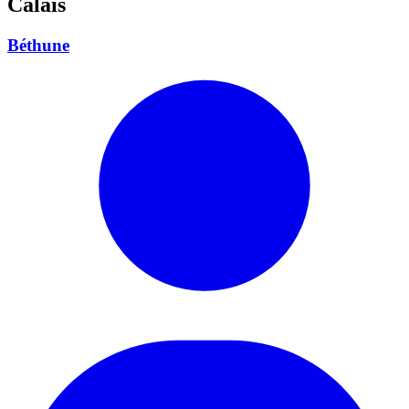
Calais
Béthune