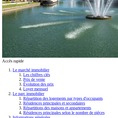
Accès rapide
Le marché immobilier
Les chiffres clés
Prix de vente
Évolution des prix
Loyer mensuel
Le parc immobilier
Répartition des logements par types d'occupants
Résidences principales et secondaires
Répartitions des maisons et appartements
Résidences principales selon le nombre de pièces
Informations générales