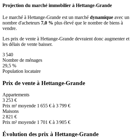
Projection du marché immobilier à Hettange-Grande
Le marché
à Hettange-Grande
est un marché
dynamique
avec un
nombre d'acheteurs
7,0 %
plus
élevé que le nombre de biens à
vendre.
Les prix de vente
à Hettange-Grande
devraient donc
augmenter
et
les délais de vente
baisser
.
3 540
Nombre de ménages
29,5 %
Population locataire
Prix de vente à Hettange-Grande
Appartements
3 253 €
Prix m² moyen
de 1 655 € à 3 799 €
Maisons
2 821 €
Prix m² moyen
de 1 701 € à 3 905 €
Évolution des prix à Hettange-Grande