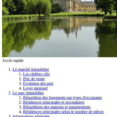
Accès rapide
Le marché immobilier
Les chiffres clés
Prix de vente
Évolution des prix
Loyer mensuel
Le parc immobilier
Répartition des logements par types d'occupants
Résidences principales et secondaires
Répartitions des maisons et appartements
Résidences principales selon le nombre de pièces
Informations générales