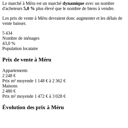
Le marché
à Méru
est un marché
dynamique
avec un nombre
d'acheteurs
5,0 %
plus
élevé que le nombre de biens à vendre.
Les prix de vente
à Méru
devraient donc
augmenter
et les délais de
vente
baisser
.
5 434
Nombre de ménages
43,0 %
Population locataire
Prix de vente à Méru
Appartements
2 248 €
Prix m² moyen
de 1 148 € à 2 362 €
Maisons
2 480 €
Prix m² moyen
de 1 472 € à 3 028 €
Évolution des prix à Méru