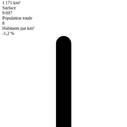
1 171 km²
Surface
9 697
Population totale
8
Habitants par km²
-1,2 %