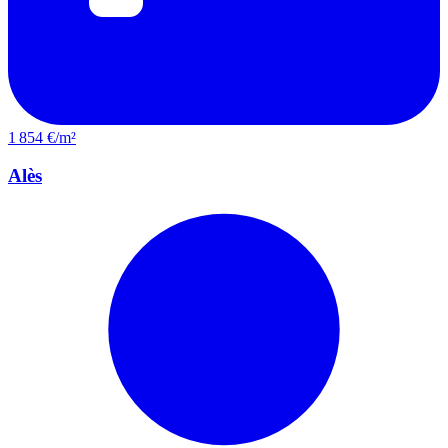
1 854 €/m²
Alès