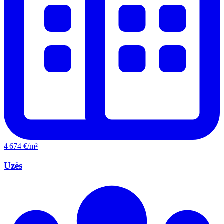
4 674 €/m²
Uzès