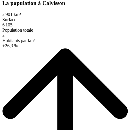
La population à Calvisson
2 901 km²
Surface
6 105
Population totale
2
Habitants par km²
+26,3 %