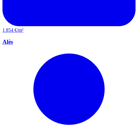
1 854 €/m²
Alès