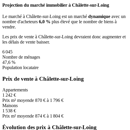
Projection du marché immobilier à Châlette-sur-Loing
Le marché
à Châlette-sur-Loing
est un marché
dynamique
avec un
nombre d'acheteurs
6,0 %
plus
élevé que le nombre de biens à
vendre.
Les prix de vente
à Châlette-sur-Loing
devraient donc
augmenter
et
les délais de vente
baisser
.
6 045
Nombre de ménages
47,6 %
Population locataire
Prix de vente à Châlette-sur-Loing
Appartements
1 242 €
Prix m² moyen
de 870 € à 1 796 €
Maisons
1 538 €
Prix m² moyen
de 874 € à 1 804 €
Évolution des prix à Châlette-sur-Loing