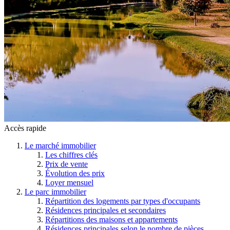
Accès rapide
Le marché immobilier
Les chiffres clés
Prix de vente
Évolution des prix
Loyer mensuel
Le parc immobilier
Répartition des logements par types d'occupants
Résidences principales et secondaires
Répartitions des maisons et appartements
Résidences principales selon le nombre de pièces