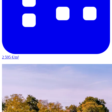
2 595 €/m²
Fleury-les-Aubrais