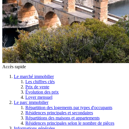
Accès rapide
Le marché immobilier
Les chiffres clés
Prix de vente
Évolution des prix
Loyer mensuel
Le parc immobilier
Répartition des logements par types d'occupants
Résidences principales et secondaires
Répartitions des maisons et appartements
Résidences principales selon le nombre de pièces
Informations générales