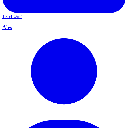
1 854 €/m²
Alès