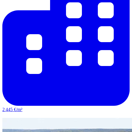
2 445 €/m²
Bagnols-sur-Cèze