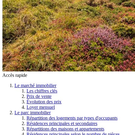
Accès rapide
Le marché immobilier
Les chiffres clés
Prix de vente
Évolution des prix
Loyer mensuel
Le parc immobilier
Répartition des logements par types d'occupants
Résidences principales et secondaires
Répartitions des maisons et appartements
Résidences principales selon le nombre de pièces