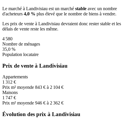
Le marché
à Landivisiau
est un marché
stable
avec un nombre
d'acheteurs
4,0 %
plus
élevé que le nombre de biens à vendre.
Les prix de vente
à Landivisiau
devraient donc
rester stable
et les
délais de vente
reste les même
.
4 580
Nombre de ménages
35,0 %
Population locataire
Prix de vente à Landivisiau
Appartements
1 312 €
Prix m² moyen
de 843 € à 2 104 €
Maisons
1 747 €
Prix m² moyen
de 946 € à 2 362 €
Évolution des prix à Landivisiau