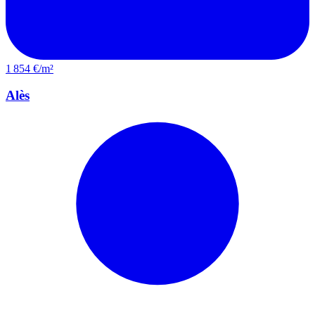
1 854 €/m²
Alès