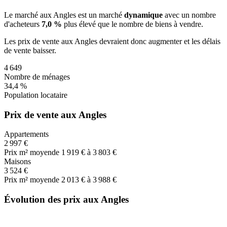
Le marché
aux Angles
est un marché
dynamique
avec un nombre
d'acheteurs
7,0 %
plus
élevé que le nombre de biens à vendre.
Les prix de vente
aux Angles
devraient donc
augmenter
et les délais
de vente
baisser
.
4 649
Nombre de ménages
34,4 %
Population locataire
Prix de vente aux Angles
Appartements
2 997 €
Prix m² moyen
de 1 919 € à 3 803 €
Maisons
3 524 €
Prix m² moyen
de 2 013 € à 3 988 €
Évolution des prix aux Angles