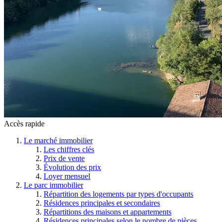
Accès rapide
Le marché immobilier
Les chiffres clés
Prix de vente
Évolution des prix
Loyer mensuel
Le parc immobilier
Répartition des logements par types d'occupants
Résidences principales et secondaires
Répartitions des maisons et appartements
Résidences principales selon le nombre de pièces