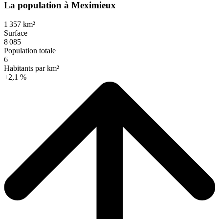
La population à Meximieux
1 357 km²
Surface
8 085
Population totale
6
Habitants par km²
+2,1 %