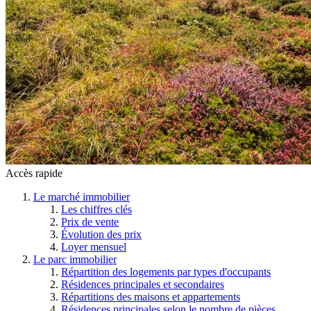
Accès rapide
Le marché immobilier
Les chiffres clés
Prix de vente
Évolution des prix
Loyer mensuel
Le parc immobilier
Répartition des logements par types d'occupants
Résidences principales et secondaires
Répartitions des maisons et appartements
Résidences principales selon le nombre de pièces