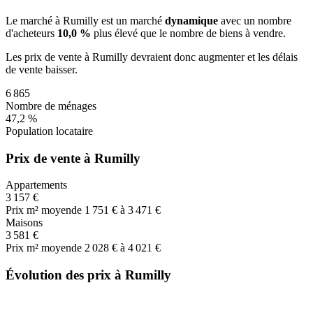
Le marché
à Rumilly
est un marché
dynamique
avec un nombre
d'acheteurs
10,0 %
plus
élevé que le nombre de biens à vendre.
Les prix de vente
à Rumilly
devraient donc
augmenter
et les délais
de vente
baisser
.
6 865
Nombre de ménages
47,2 %
Population locataire
Prix de vente à Rumilly
Appartements
3 157 €
Prix m² moyen
de 1 751 € à 3 471 €
Maisons
3 581 €
Prix m² moyen
de 2 028 € à 4 021 €
Évolution des prix à Rumilly