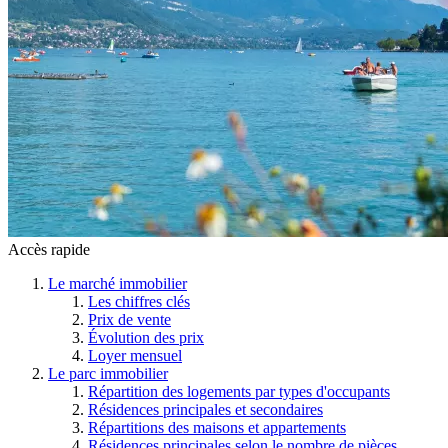
Accès rapide
Le marché immobilier
Les chiffres clés
Prix de vente
Évolution des prix
Loyer mensuel
Le parc immobilier
Répartition des logements par types d'occupants
Résidences principales et secondaires
Répartitions des maisons et appartements
Résidences principales selon le nombre de pièces